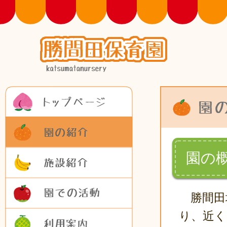
トップページ
園の紹介
施設紹介
園の
園での活動
勝間田
利用案内
り、近く